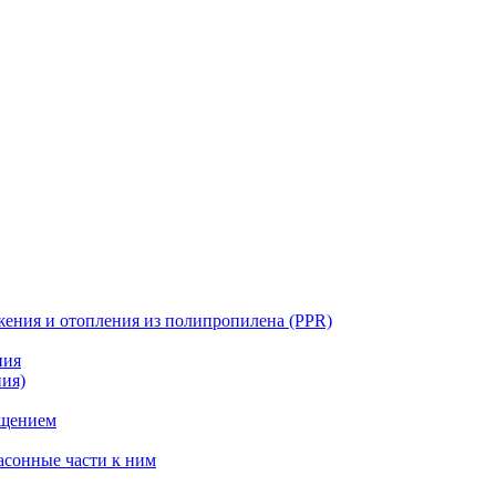
жения и отопления из полипропилена (PPR)
ния
ния)
ощением
асонные части к ним