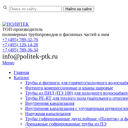
Найти
на сайте
ТОП-производитель
полимерных трубопроводов и фасонных частей к ним
+7 (495) 789-32-76
+7 (495) 120-14-28
+7 (495) 789-36-34
info@politek-ptk.ru
Меню
Главная
Каталог
Трубы и фитинги для горячего/холодного водоснаб
Фитинги компрессионные и краны шаровые
Трубы из ПНД (ПЭ 100) для холодного водоснабже
Трубы PE-RT для теплого пола (напольного отопле
Внутренняя канализация
Внутренняя канализация с улучшенным шумопогл
Наружная канализация
Трубы гофрированные двухслойные «Политэк» и ф
Дренажные гофрированные трубы из ПЭ