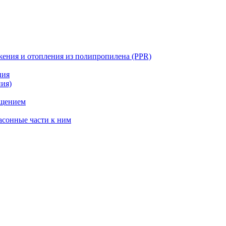
жения и отопления из полипропилена (PPR)
ния
ния)
ощением
асонные части к ним