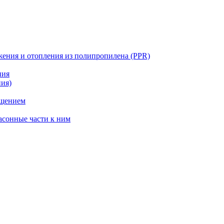
жения и отопления из полипропилена (PPR)
ния
ния)
ощением
асонные части к ним