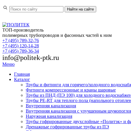
Найти
на сайте
ТОП-производитель
полимерных трубопроводов и фасонных частей к ним
+7 (495) 789-32-76
+7 (495) 120-14-28
+7 (495) 789-36-34
info@politek-ptk.ru
Меню
Главная
Каталог
Трубы и фитинги для горячего/холодного водоснаб
Фитинги компрессионные и краны шаровые
Трубы из ПНД (ПЭ 100) для холодного водоснабже
Трубы PE-RT для теплого пола (напольного отопле
Внутренняя канализация
Внутренняя канализация с улучшенным шумопогл
Наружная канализация
Трубы гофрированные двухслойные «Политэк» и ф
Дренажные гофрированные трубы из ПЭ