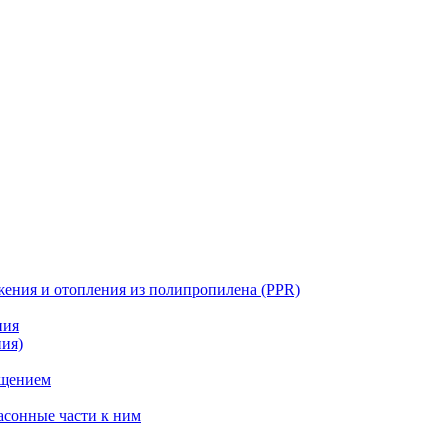
жения и отопления из полипропилена (PPR)
ния
ния)
ощением
асонные части к ним