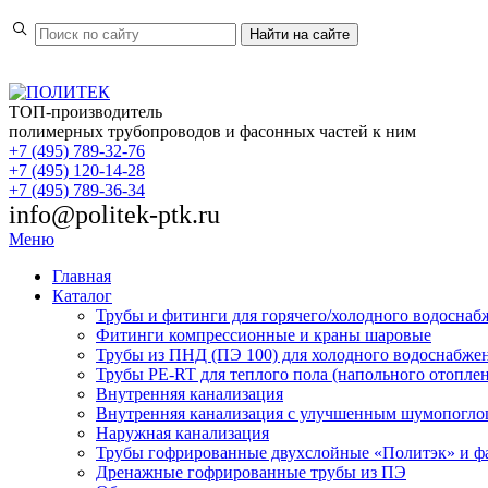
Найти
на сайте
ТОП-производитель
полимерных трубопроводов и фасонных частей к ним
+7 (495) 789-32-76
+7 (495) 120-14-28
+7 (495) 789-36-34
info@politek-ptk.ru
Меню
Главная
Каталог
Трубы и фитинги для горячего/холодного водоснаб
Фитинги компрессионные и краны шаровые
Трубы из ПНД (ПЭ 100) для холодного водоснабже
Трубы PE-RT для теплого пола (напольного отопле
Внутренняя канализация
Внутренняя канализация с улучшенным шумопогл
Наружная канализация
Трубы гофрированные двухслойные «Политэк» и ф
Дренажные гофрированные трубы из ПЭ