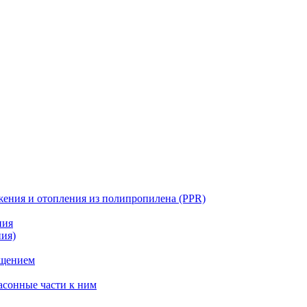
жения и отопления из полипропилена (PPR)
ния
ния)
ощением
асонные части к ним