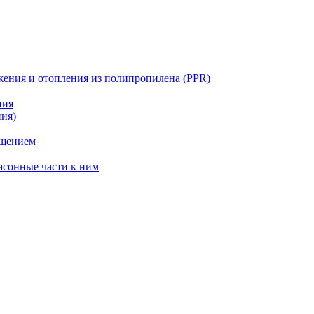
жения и отопления из полипропилена (PPR)
ния
ния)
ощением
асонные части к ним