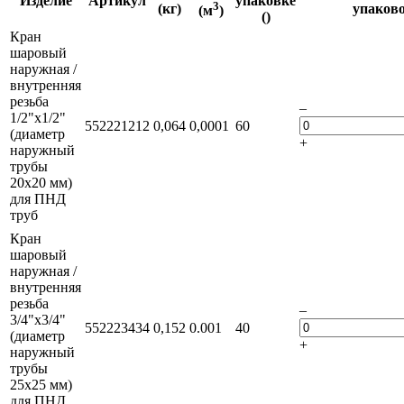
Изделие
Артикул
упаковке
3
(кг)
упаков
(м
)
()
Кран
шаровый
наружная /
внутренняя
резьба
–
1/2"х1/2"
552221212
0,064
0,0001
60
(диаметр
+
наружный
трубы
20х20 мм)
для ПНД
труб
Кран
шаровый
наружная /
внутренняя
резьба
–
3/4"х3/4"
552223434
0,152
0.001
40
(диаметр
+
наружный
трубы
25х25 мм)
для ПНД