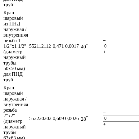
труб
Кран
шаровый
из ПНД
наружная /
внутренняя
–
резьба 1
*
1/2"х1 1/2"
552112112
0,471
0,0017
40
(диаметр
+
наружный
трубы
50х50 мм)
для ПНД
труб
Кран
шаровый
наружная /
внутренняя
резьба
–
2"х2"
*
552220202
0,609
0,0026
28
(диаметр
+
наружный
трубы
63х63 мм)