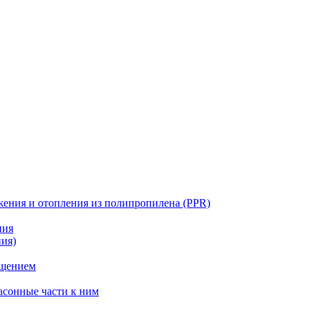
жения и отопления из полипропилена (PPR)
ния
ния)
ощением
асонные части к ним