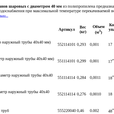
анов шаровых с диаметром 40 мм
из полипропилена предназна
одоснабжения при максимальной температуре перекачиваемой вод
ьно...
Ко
Объем
Вес
Артикул
уп
3
(кг)
(м
)
тр наружный трубы 40х40 мм)
552114101
0,293
0,001
17
метр наружный трубы 40х40 мм)
*
551114101
0,299
0,001
17
диаметр наружный трубы 40х40
*
551114114
0,284
0,0011
18
иаметр наружный трубы 40х40
552114114
0,276
0,0010
18
*
 труб
555220040
0,46
0.002
48