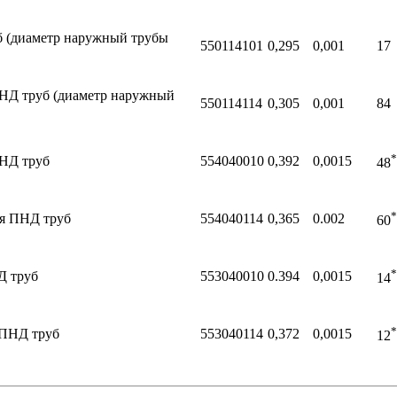
б (диаметр наружный трубы
550114101
0,295
0,001
17
 ПНД труб (диаметр наружный
550114114
0,305
0,001
84
*
ПНД труб
554040010
0,392
0,0015
48
*
ля ПНД труб
554040114
0,365
0.002
60
*
Д труб
553040010
0.394
0,0015
14
*
 ПНД труб
553040114
0,372
0,0015
12