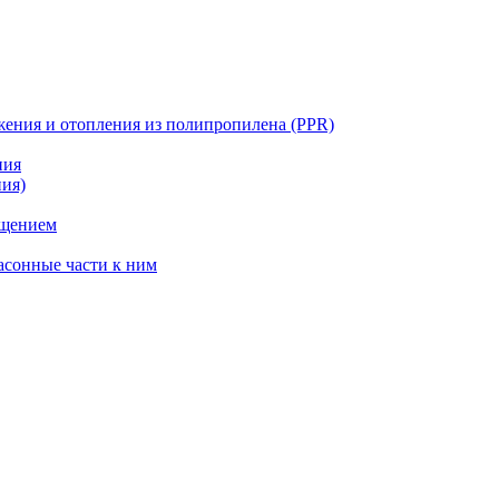
жения и отопления из полипропилена (PPR)
ния
ния)
ощением
асонные части к ним