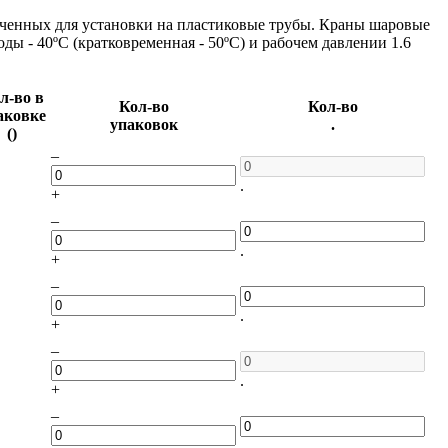
ченных для установки на пластиковые трубы. Краны шаровые
ы - 40ºС (кратковременная - 50ºС) и рабочем давлении 1.6
л-во в
Кол-во
Кол-во
аковке
упаковок
.
()
–
.
+
–
.
+
–
.
+
–
.
+
–
.